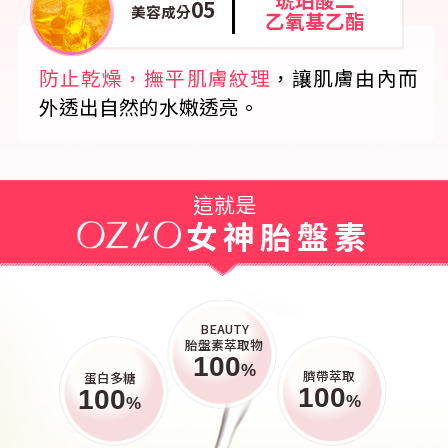
05
美容成分
乙氧基乙酯
防止乾燥，撫平肌膚紋理
，讓肌膚由內而
外透出自然的水嫩透亮。
這就是
女神胎盤素
BEAUTY
胎盤素萃取物
100
%
臍帶萃取
蛋白多糖
100
100
%
%